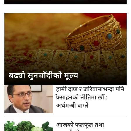
बढ्यो सुनचाँदीको मूल्य
हामी दण्ड र जरिवानाभन्दा पनि
प्रोत्साहनको नीतिमा छौँ :
अर्थमन्त्री वाग्ले
आजको फलफूल तथा