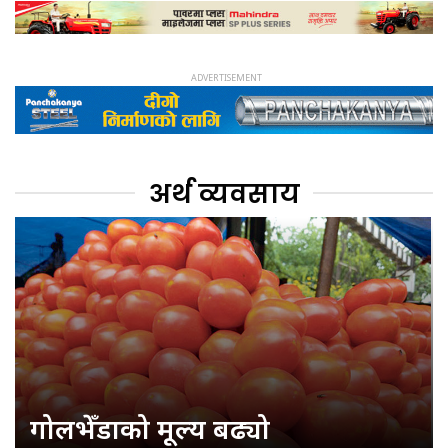
अर्थ व्यवसाय
गोलभेँडाको मूल्य बढ्यो