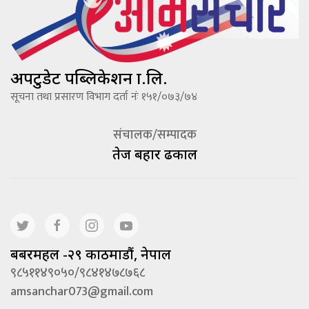
अपटुडेट पब्लिकेशन प्रा.लि.
सूचना तथा प्रसारण विभाग दर्ता नंः १५१/०७३/७४
संचालक/सम्पादक
तेज बहादूर ढकाल
बबरमहल -२९ काठमाडौं, नेपाल
९८५११४९०५०/९८४१४७८७६८
amsanchar073@gmail.com