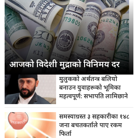
आजको विदेशी मुद्राको विनिमय दर
मुलुकको अर्थतन्त्र बलियो
बनाउन युवाहरूको भूमिका
महत्वपूर्ण: सभापति लामिछाने
समस्याग्रस्त ३ सहकारीका १४८
जना बचतकर्ताले पाए रकम
फिर्ता