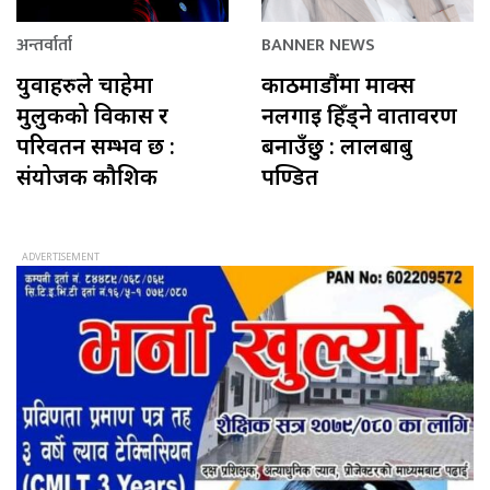
अन्तर्वार्ता
BANNER NEWS
युवाहरुले चाहेमा
काठमाडौंमा माक्स
मुलुकको विकास र
नलगाई हिँड्ने वातावरण
परिवर्तन सम्भव छ :
बनाउँछु : लालबाबु
संयोजक कौशिक
पण्डित