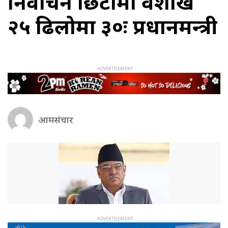
निर्वाचन छिटोमा वैशाख
२५ ढिलोमा ३०ः प्रधानमन्त्री
आमसंचार