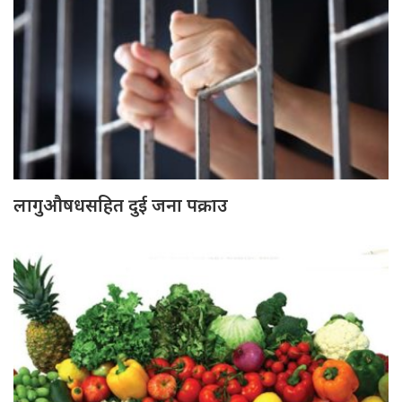
लागुऔषधसहित दुई जना पक्राउ