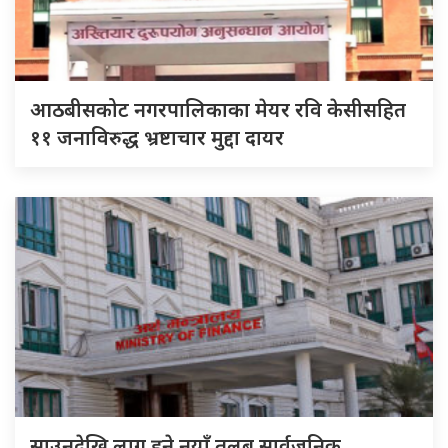
आठबीसकोट नगरपालिकाका मेयर रवि केसीसहित
११ जनाविरुद्ध भ्रष्टाचार मुद्दा दायर
साउनदेखि लागु हुने नयाँ तलब सार्वजनिक