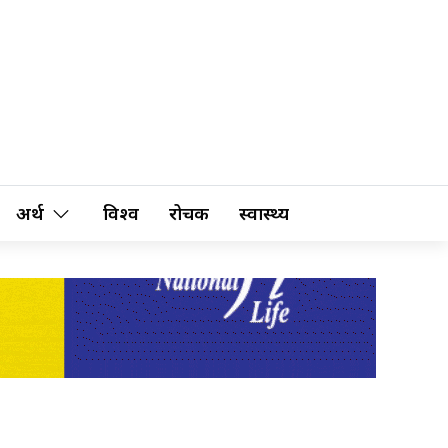
अर्थ
विश्व
रोचक
स्वास्थ्य