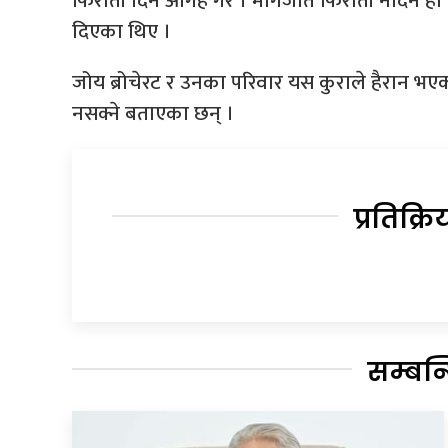
फिरौती दिन आगह गरे । मागेजति फिरौती नदिने हो भ
दिएका थिए ।
जोय ब्रोचेरट र उनका परिवार यस कुराले हैरान भए
नसक्ने बताएका छन् ।
प्रतिक्रि
सम्बन