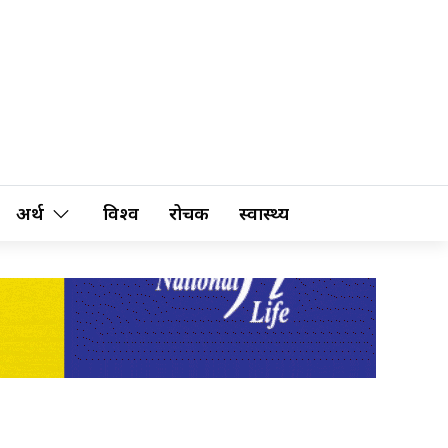
अर्थ
विश्व
रोचक
स्वास्थ्य