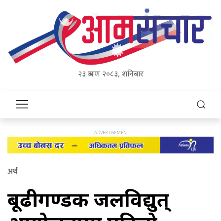
२३ श्रावण २०८३, शनिबार
अर्थ
बूढीगण्डकी जलविद्युत्