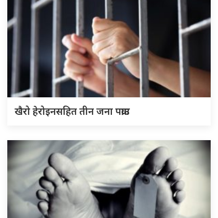
खैरो हेरोइनसहित तीन जना पक्राउ