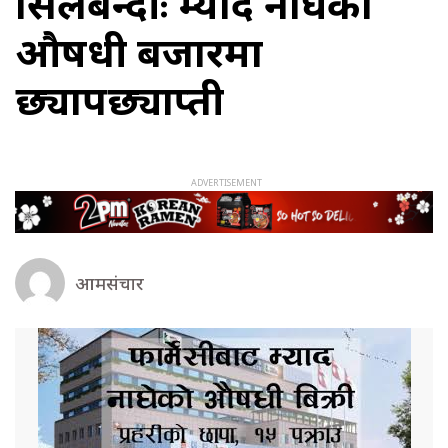
सिलबन्दीः म्याद नाघेका
औषधी बजारमा
छ्यापछ्याप्ती
आमसंचार