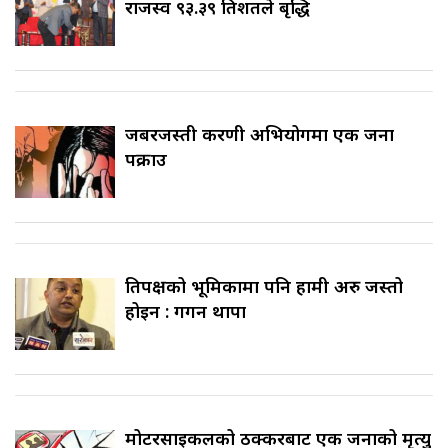
राजस्व ९३.३९ प्रतिशतले बृद्धि
जबरजस्ती करणी अभियोगमा एक जना
पक्राउ
प्रतिपक्षको भूमिकामा पनि हामी अरु जस्तो
होइन : गगन थापा
मोटरसाइकलको ठक्करबाट एक जनाको मृत्यु