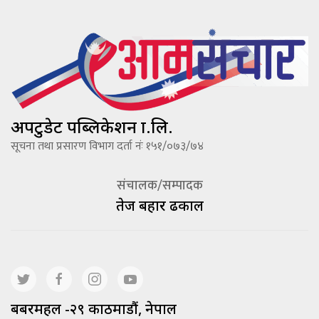
अपटुडेट पब्लिकेशन प्रा.लि.
सूचना तथा प्रसारण विभाग दर्ता नंः १५१/०७३/७४
संचालक/सम्पादक
तेज बहादूर ढकाल
बबरमहल -२९ काठमाडौं, नेपाल