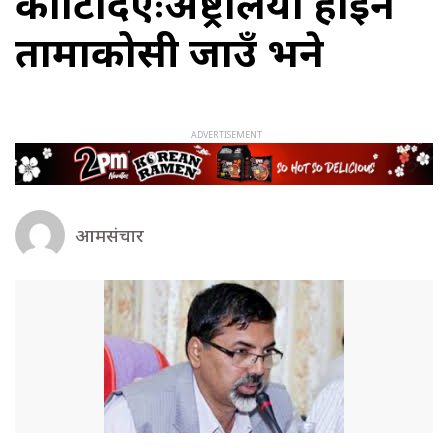
काटिदिएःअष्ट्रेलिया होइन
तामाकोसी जाउँ भने
आमसंचार