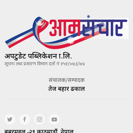
अपटुडेट पब्लिकेशन प्रा.लि.
सूचना तथा प्रसारण विभाग दर्ता नंः १५१/०७३/७४
संचालक/सम्पादक
तेज बहादूर ढकाल
बबरमहल -२९ काठमाडौं, नेपाल