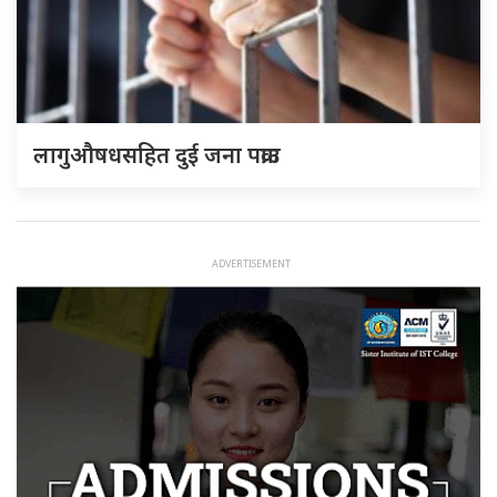
लागुऔषधसहित दुई जना पक्राउ