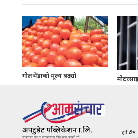
गोलभेँडाको मूल्य बढ्यो
मोटरसाइक
अपटुडेट पब्लिकेशन प्रा.लि.
हाम्रो टीम