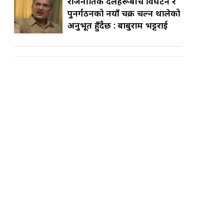
राजनीतिक दलहरूबीच विघटन र
पुनर्गठनको नयाँ चक्र चल्न थालेको
अनुभूत हुँदैछ : बाबुराम भट्टराई