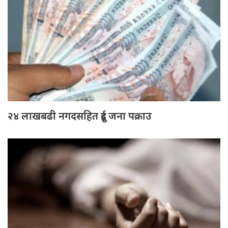
२४ लाखबढी नगदसहित दुई जना पक्राउ