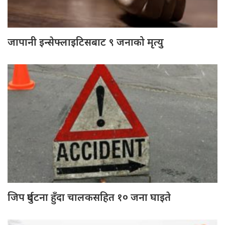
जापानी इन्सेफ्लाइटिसबाट ९ जनाको मृत्यु
जिप दुर्घटना हुँदा चालकसहित १० जना घाइते