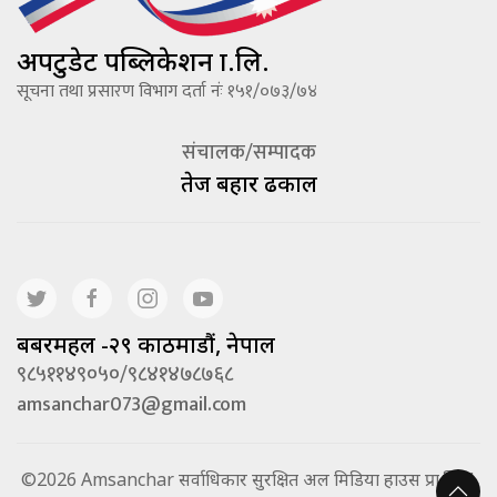
अपटुडेट पब्लिकेशन प्रा.लि.
सूचना तथा प्रसारण विभाग दर्ता नंः १५१/०७३/७४
संचालक/सम्पादक
तेज बहादूर ढकाल
बबरमहल -२९ काठमाडौं, नेपाल
९८५११४९०५०/९८४१४७८७६८
amsanchar073@gmail.com
©2026 Amsanchar सर्वाधिकार सुरक्षित अल मिडिया हाउस प्रा.लि. |