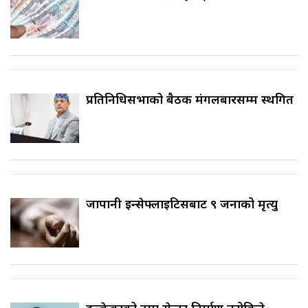
प्रतिनिधिसभाको बैठक मंगलबारसम्म स्थगित
जापानी इन्सेफ्लाइटिसबाट ९ जनाको मृत्यु
ढल्केबरको ट्रमा सेन्टर निर्माण नरोकिने