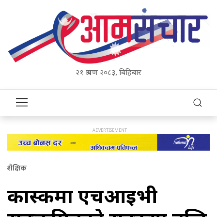
२१ श्रावण २०८३, बिहिबार
शैक्षिक
कास्कीमा एचआइभी