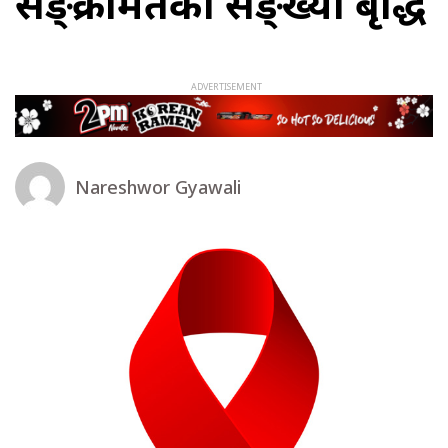
सङ्क्रमितको सङ्ख्या बृद्धि
Nareshwor Gyawali