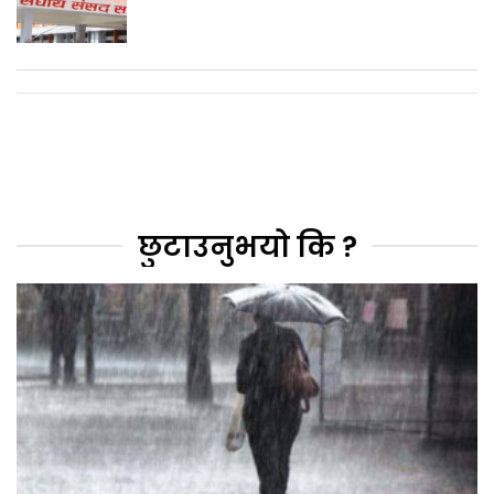
छुटाउनुभयो कि ?