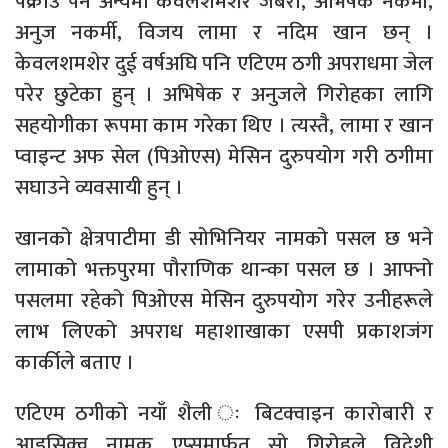
पक्राउ पर्ने अन्यमा केवलशमशेर जबरा, अभिषेक नकर्मी,
अनुज नकर्मी, विजय लामा र नदिम खान छन् ।
केवलशमशेर दुई वर्षअघि पनि एटिएम ठगी अपराधमा जेल
परेर छुटेका हुन् । अभिषेक र अनुजले गिरोहका लागि
सहयोगीका रूपमा काम गरेका थिए । त्यस्तै, लामा र खान
प्वाइन्ट अफ सेल (पिओएस) मेसिन दुरुपयोग गरी ठगीमा
सघाउने व्यवसायी हुन् ।
खानको क्षेत्रपाटीमा डी सोभिनियर नामको पसल छ भने
लामाको भक्तपुरमा पौराणिक थान्का पसल छ । आफ्नो
पसलमा रहेको पिओएस मेसिन दुरुपयोग गरेर उनीहरूले
लाभ लिएको अपराध महाशाखाका एसपी प्रकाशजंग
कार्कीले बताए ।
एटिएम ठगीको नयाँ शैली ः बिटक्वाइन कारोबारी र
आइसिक्वु नामक एप्समार्फत सो गिरोहले विदेशी