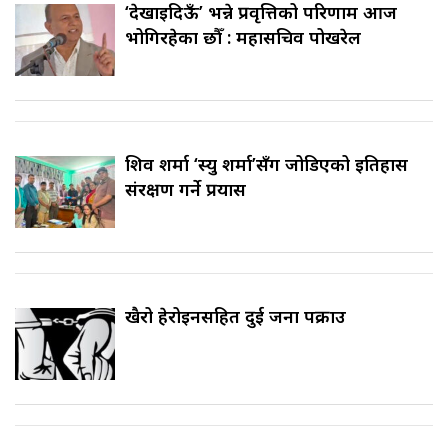
‘देखाइदिऊँ’ भन्ने प्रवृत्तिको परिणाम आज
भोगिरहेका छौँ : महासचिव पोखरेल
शिव शर्मा ‘स्यु शर्मा’सँग जोडिएको इतिहास
संरक्षण गर्ने प्रयास
खैरो हेरोइनसहित दुई जना पक्राउ