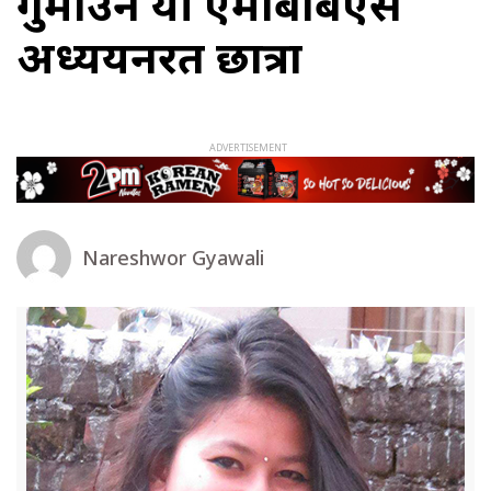
गुमाउने यी एमबिबिएस
अध्ययनरत छात्रा
Nareshwor Gyawali