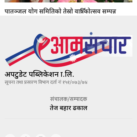
पातञ्जल योग समितिको तेस्रो वार्षिकोत्सव सम्पन्न
अपटुडेट पब्लिकेशन प्रा.लि.
सूचना तथा प्रसारण विभाग दर्ता नंः १५१/०७३/७४
संचालक/सम्पादक
तेज बहादूर ढकाल