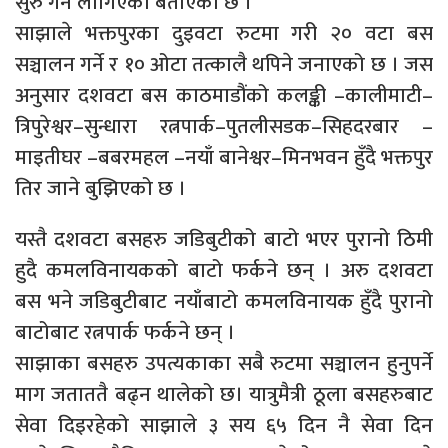
सुरु गर्न लागिएको बताएको छ ।
साझाले भक्तपुरका दुइवटा रुटमा गरी २० वटा बस
सञ्चालन गर्ने र १० ओटा तत्कालै थपिने जनाएको छ । जस
अनुसार दशवटा बस काठमाडौंको कलङ्की –कालीमाटी–
त्रिपुरेश्वर–सुन्धारा रत्नपार्क–पुतलीसडक–सिहदरबार –
माइतीघर –बबरमहल –नयाँ बानेश्वर–मिनभवन हुँदै भक्तपुर
तिर जाने बुझिएको छ ।
यस्तै दशवटा बसहरु जडिबुटीको बाटो भएर पुरानो ठिमी
हुदै कमलविनायकको बाटो फर्कने छन् । अरु दशवटा
बस भने जडिबुटीबाट नयाँबाटो कमलविनायक हुँदै पुरानो
बाटोबाट रत्नपार्क फर्कने छन् ।
साझाका बसहरु उपत्यकाका सबै रुटमा सञ्चालन हुनुपर्ने
माग जताततै बढ्न थालेको छ। यात्रुमैत्री ठूला बसहरुबाट
सेवा दिइरहेको साझाले ३ सय ६५ दिन नै सेवा दिन