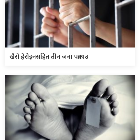
खैरो हेरोइनसहित तीन जना पक्राउ