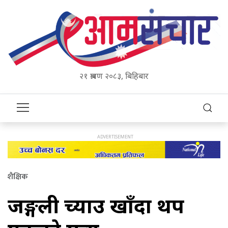
२१ श्रावण २०८३, बिहिबार
शैक्षिक
जङ्गली च्याउ खाँदा थप