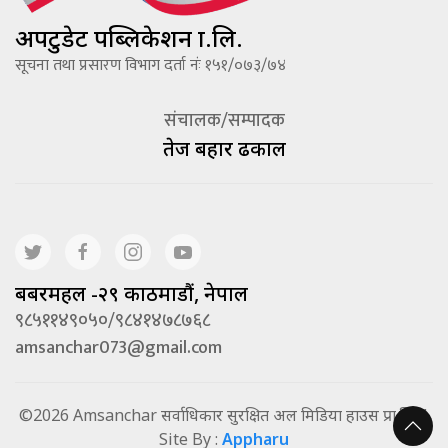
अपटुडेट पब्लिकेशन प्रा.लि.
सूचना तथा प्रसारण विभाग दर्ता नंः १५१/०७३/७४
संचालक/सम्पादक
तेज बहादूर ढकाल
बबरमहल -२९ काठमाडौं, नेपाल
९८५११४९०५०/९८४१४७८७६८
amsanchar073@gmail.com
©2026 Amsanchar सर्वाधिकार सुरक्षित अल मिडिया हाउस प्रा.लि. |
Site By :
Appharu