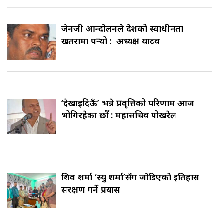
जेनजी आन्दोलनले देशको स्वाधीनता
खतरामा पर्‍यो : अध्यक्ष यादव
‘देखाइदिऊँ’ भन्ने प्रवृत्तिको परिणाम आज
भोगिरहेका छौँ : महासचिव पोखरेल
शिव शर्मा ‘स्यु शर्मा’सँग जोडिएको इतिहास
संरक्षण गर्ने प्रयास