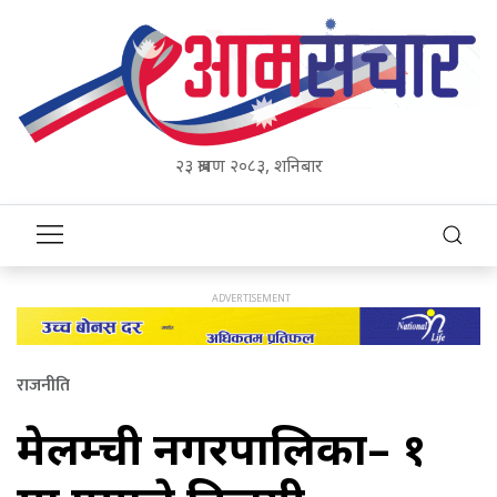
२३ श्रावण २०८३, शनिबार
राजनीति
मेलम्ची नगरपालिका– १