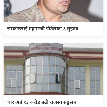
सरकारलाई महामन्त्री पौडेलका ६ सुझाव
चार अर्ब ९३ करोड बढी राजस्व सङ्कलन