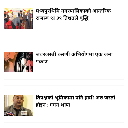
मध्यपुरथिमि नगरपालिकाको आन्तरिक
राजस्व ९३.३९ प्रतिशतले बृद्धि
जबरजस्ती करणी अभियोगमा एक जना
पक्राउ
प्रतिपक्षको भूमिकामा पनि हामी अरु जस्तो
होइन : गगन थापा