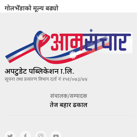
गोलभेँडाको मूल्य बढ्यो
अपटुडेट पब्लिकेशन प्रा.लि.
सूचना तथा प्रसारण विभाग दर्ता नंः १५१/०७३/७४
संचालक/सम्पादक
तेज बहादूर ढकाल