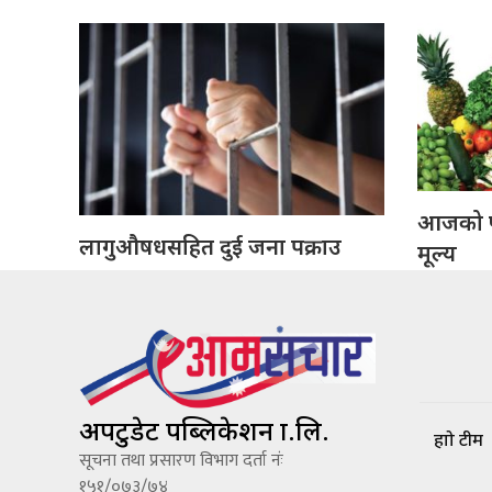
आजको फ
लागुऔषधसहित दुई जना पक्राउ
मूल्य
अपटुडेट पब्लिकेशन प्रा.लि.
हाम्रो टीम
सूचना तथा प्रसारण विभाग दर्ता नंः
१५१/०७३/७४