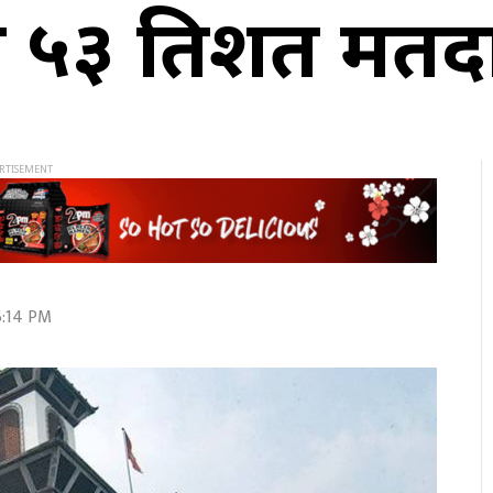
 ५३ प्रतिशत मतद
6:14 PM