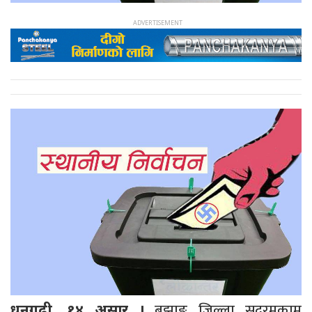
बझाङ जिल्ला सदरमुकाम
धनगढी, १४ असार ।