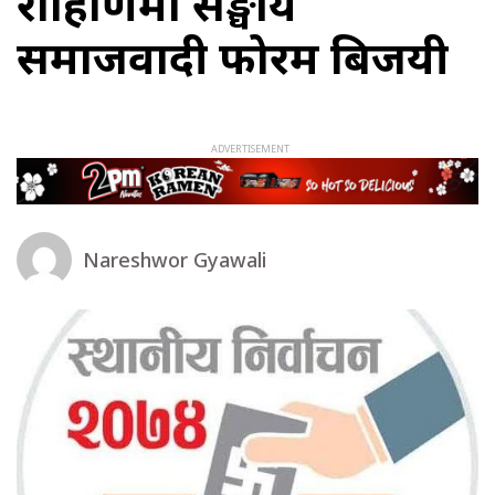
रोहिणिमा सङ्घीय
समाजवादी फोरम बिजयी
Nareshwor Gyawali