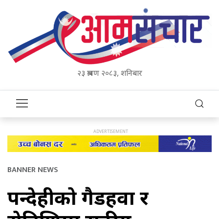
२३ श्रावण २०८३, शनिबार
BANNER NEWS
रुपन्देहीको गैडहवा र