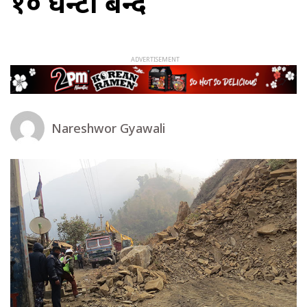
१० घन्टा बन्द
Nareshwor Gyawali