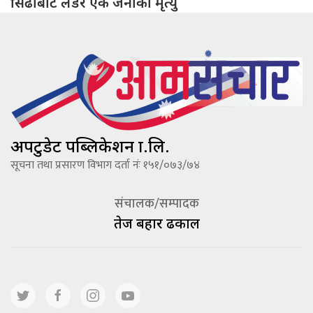
सिँढीबाट लडेर एक जनाको मृत्यु
अपटुडेट पब्लिकेशन प्रा.लि.
सूचना तथा प्रसारण विभाग दर्ता नंः १५१/०७३/७४
संचालक/सम्पादक
तेज बहादूर ढकाल