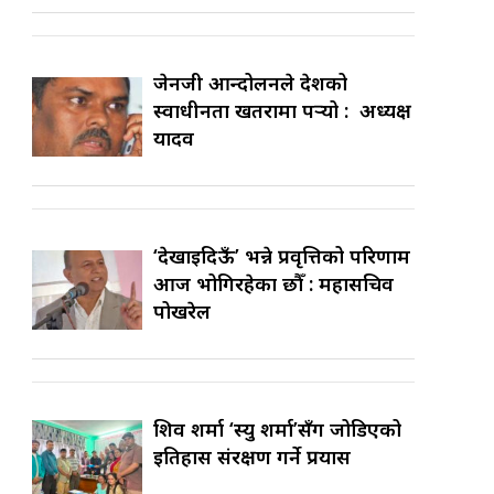
जेनजी आन्दोलनले देशको
स्वाधीनता खतरामा पर्‍यो : अध्यक्ष
यादव
‘देखाइदिऊँ’ भन्ने प्रवृत्तिको परिणाम
आज भोगिरहेका छौँ : महासचिव
पोखरेल
शिव शर्मा ‘स्यु शर्मा’सँग जोडिएको
इतिहास संरक्षण गर्ने प्रयास