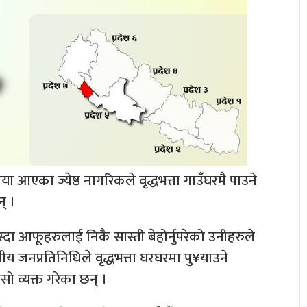
िया आएका ज्येष्ठ नागरिकले वृद्धभत्ता गाउँघरमै पाउने
् ।
बस्दा आफूहरुलाई निकै सास्ती बेहोर्नुपरेको उनीहरुले
य जनप्रतिनिधिले वृद्धभत्ता घरघरमा पु¥याउने
ो व्यक्त गरेका छन् ।