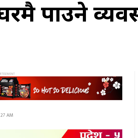
उँघरमै पाउने व्य
8:27 AM