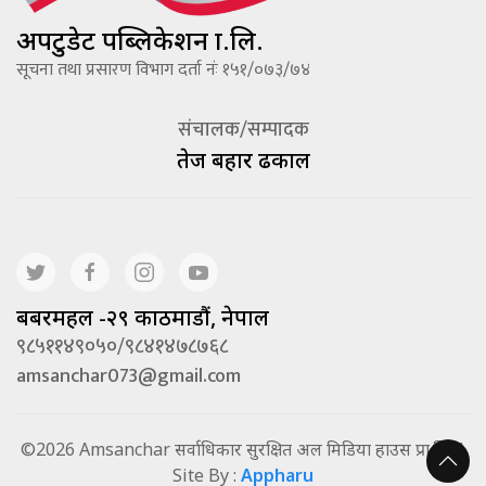
अपटुडेट पब्लिकेशन प्रा.लि.
सूचना तथा प्रसारण विभाग दर्ता नंः १५१/०७३/७४
संचालक/सम्पादक
तेज बहादूर ढकाल
बबरमहल -२९ काठमाडौं, नेपाल
९८५११४९०५०/९८४१४७८७६८
amsanchar073@gmail.com
©2026 Amsanchar सर्वाधिकार सुरक्षित अल मिडिया हाउस प्रा.लि. |
Site By :
Appharu