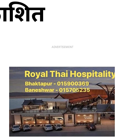
काशित