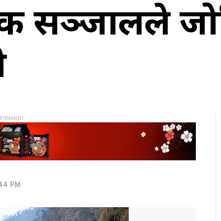
सडक सञ्जालले जो
ी
2:44 PM