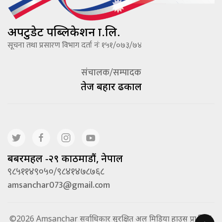
अपटुडेट पब्लिकेशन प्रा.लि.
सूचना तथा प्रसारण विभाग दर्ता नंः १५१/०७३/७४
संचालक/सम्पादक
तेज बहादूर ढकाल
बबरमहल -२९ काठमाडौं, नेपाल
९८५११४९०५०/९८४१४७८७६८
amsanchar073@gmail.com
©2026 Amsanchar सर्वाधिकार सुरक्षित अल मिडिया हाउस प्रा.लि. |