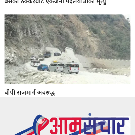
बसको ठक्करबाट एकजना पैदलयात्रीको मृत्यु
बीपी राजमार्ग अवरुद्ध