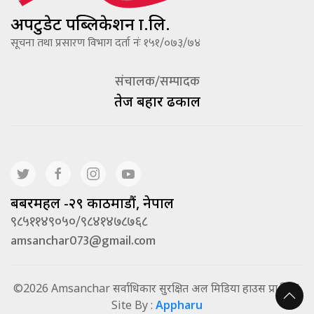
अपटुडेट पब्लिकेशन प्रा.लि.
सूचना तथा प्रसारण विभाग दर्ता नंः १५१/०७३/७४
संचालक/सम्पादक
तेज बहादूर ढकाल
बबरमहल -२९ काठमाडौं, नेपाल
९८५११४९०५०/९८४१४७८७६८
amsanchar073@gmail.com
©2026 Amsanchar सर्वाधिकार सुरक्षित अल मिडिया हाउस प्रा.लि. |
Site By :
Appharu