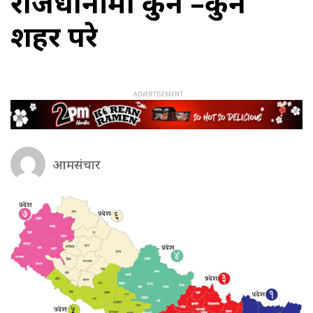
राजधानीमा कुन –कुन
शहर परे
आमसंचार