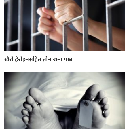
खैरो हेरोइनसहित तीन जना पक्राउ