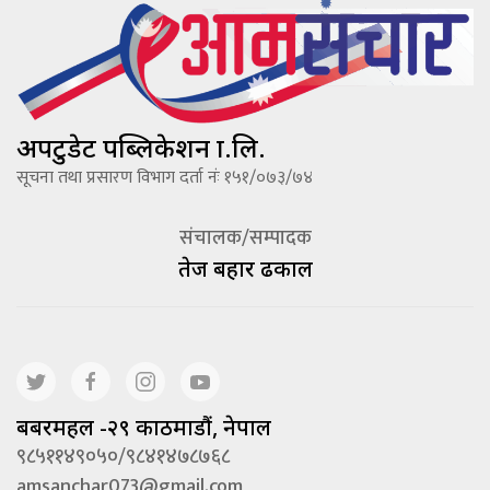
अपटुडेट पब्लिकेशन प्रा.लि.
सूचना तथा प्रसारण विभाग दर्ता नंः १५१/०७३/७४
संचालक/सम्पादक
तेज बहादूर ढकाल
बबरमहल -२९ काठमाडौं, नेपाल
९८५११४९०५०/९८४१४७८७६८
amsanchar073@gmail.com