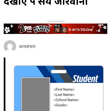
देखाए ५ सय जरिवाना
आमसंचार