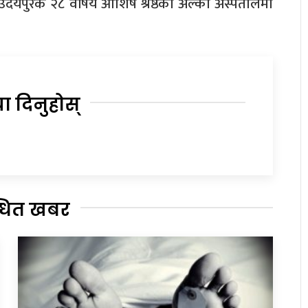
 उदयपुरकै २८ वर्षिय आशिष श्रेष्ठको अल्का अस्पतालमा
या दिनुहोस्
्धित खबर