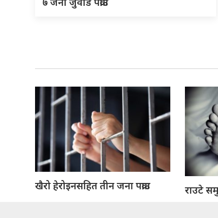
७ जना जुवाडे पक्राउ
खैरो हेरोइनसहित तीन जना पक्राउ
राउटे सम