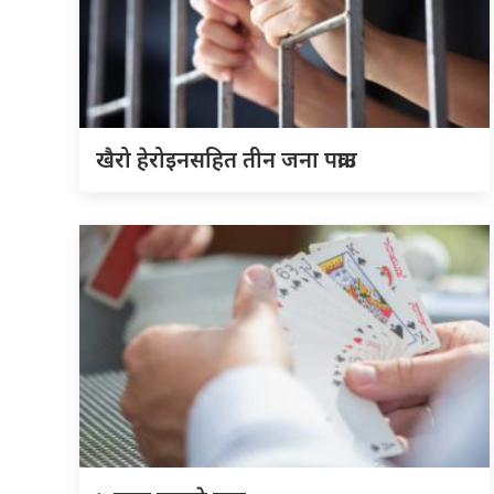
खैरो हेरोइनसहित तीन जना पक्राउ