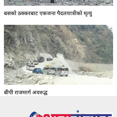
बसको ठक्करबाट एकजना पैदलयात्रीको मृत्यु
बीपी राजमार्ग अवरुद्ध