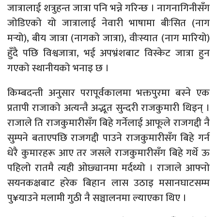
जात्रालाई शत्रुहन्त जात्रा पनि भन्ने गरिन्छ । नागनागिनीसँग
जोडिएको यो जात्रालाई नेवारी भाषामा बीःसित (नाग
मर्‍यो), बीय जात्रा (नागको जात्रा), वीःस्यात (नाग मारियो)
हुँदै पछि विश्वजात्रा, भई अपभ्रंशबाट विस्केट जात्रा हुन
गएको स्थानीयको भनाइ छ ।
किम्बदन्ती अनुसार परापूर्वकालमा भक्तपुरमा बस्ने एक
प्रतापी राजाको अत्यन्तै अद्भूत सुन्दरी राजकुमारी थिइन् ।
राजाले ति राजकुमारीसँग बिहे गर्नेलाई आफूले राजगद्दी नै
सुम्पने बताएपछि राजगद्दी पाउने राजकुमारीसँग बिहे गर्न
धेरै कुमारहरू आए तर जसले राजकुमारीसँग बिहे गर्थे ऊ
पहिलो रातमै त्यही ओछ्यानमा मर्दथ्यो । राजाले आफ्नो
सयनकक्षबाट हरेक बिहान लास उठाइ मसानघाटसम्म
पु¥याउने मलामी गुठी नै सञ्चालनमा ल्याएका थिए ।