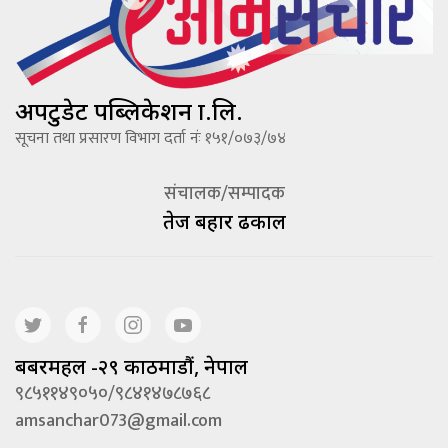
अपटुडेट पब्लिकेशन प्रा.लि.
सूचना तथा प्रसारण विभाग दर्ता नंः १५१/०७३/७४
संचालक/सम्पादक
तेज बहादूर ढकाल
बबरमहल -२९ काठमाडौं, नेपाल
९८५११४९०५०/९८४१४७८७६८
amsanchar073@gmail.com