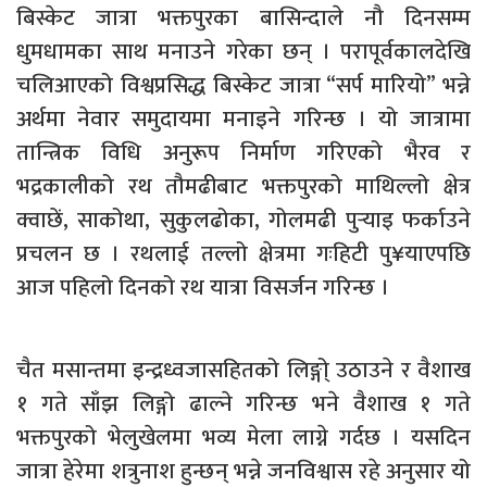
बिस्केट जात्रा भक्तपुरका बासिन्दाले नौ दिनसम्म
धुमधामका साथ मनाउने गरेका छन् । परापूर्वकालदेखि
चलिआएको विश्वप्रसिद्ध बिस्केट जात्रा “सर्प मारियो” भन्ने
अर्थमा नेवार समुदायमा मनाइने गरिन्छ । यो जात्रामा
तान्त्रिक विधि अनुरूप निर्माण गरिएको भैरव र
भद्रकालीको रथ तौमढीबाट भक्तपुरको माथिल्लो क्षेत्र
क्वाछें, साकोथा, सुकुलढोका, गोलमढी पुर्‍याइ फर्काउने
प्रचलन छ । रथलाई तल्लो क्षेत्रमा गःहिटी पु¥याएपछि
आज पहिलो दिनको रथ यात्रा विसर्जन गरिन्छ ।
चैत मसान्तमा इन्द्रध्वजासहितको लिङ्गो् उठाउने र वैशाख
१ गते साँझ लिङ्गो ढाल्ने गरिन्छ भने वैशाख १ गते
भक्तपुरको भेलुखेलमा भव्य मेला लाग्ने गर्दछ । यसदिन
जात्रा हेरेमा शत्रुनाश हुन्छन् भन्ने जनविश्वास रहे अनुसार यो