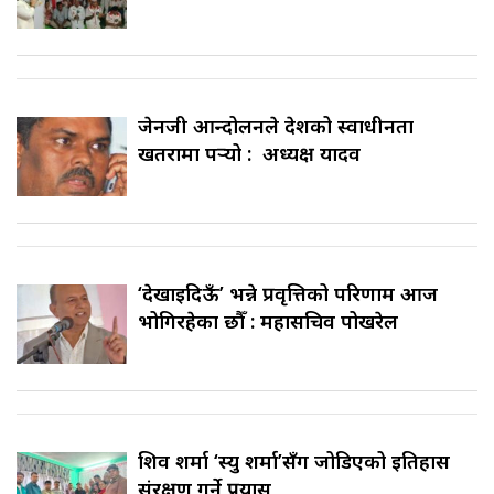
जेनजी आन्दोलनले देशको स्वाधीनता
खतरामा पर्‍यो : अध्यक्ष यादव
‘देखाइदिऊँ’ भन्ने प्रवृत्तिको परिणाम आज
भोगिरहेका छौँ : महासचिव पोखरेल
शिव शर्मा ‘स्यु शर्मा’सँग जोडिएको इतिहास
संरक्षण गर्ने प्रयास