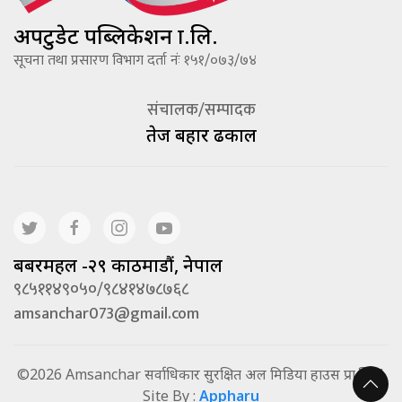
अपटुडेट पब्लिकेशन प्रा.लि.
सूचना तथा प्रसारण विभाग दर्ता नंः १५१/०७३/७४
संचालक/सम्पादक
तेज बहादूर ढकाल
बबरमहल -२९ काठमाडौं, नेपाल
९८५११४९०५०/९८४१४७८७६८
amsanchar073@gmail.com
©2026 Amsanchar सर्वाधिकार सुरक्षित अल मिडिया हाउस प्रा.लि. |
Site By :
Appharu