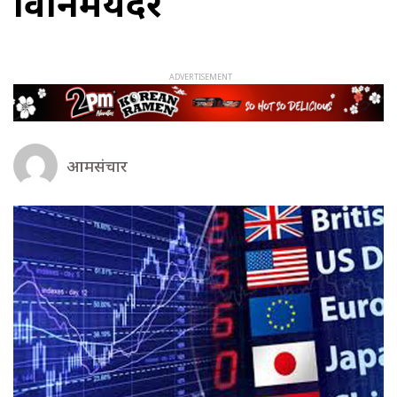
विनिमयदर
आमसंचार