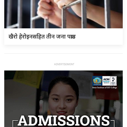
खैरो हेरोइनसहित तीन जना पक्राउ