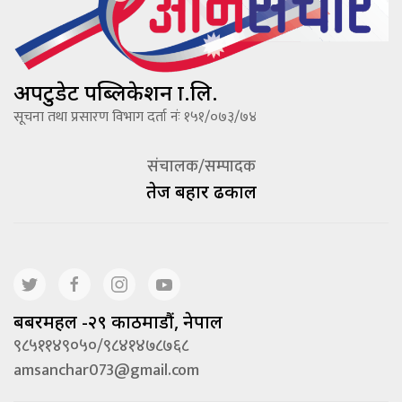
अपटुडेट पब्लिकेशन प्रा.लि.
सूचना तथा प्रसारण विभाग दर्ता नंः १५१/०७३/७४
संचालक/सम्पादक
तेज बहादूर ढकाल
बबरमहल -२९ काठमाडौं, नेपाल
९८५११४९०५०/९८४१४७८७६८
amsanchar073@gmail.com