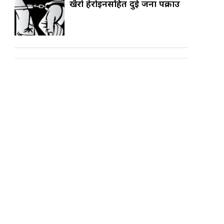
खैरो हेरोइनसहित दुई जना पक्राउ