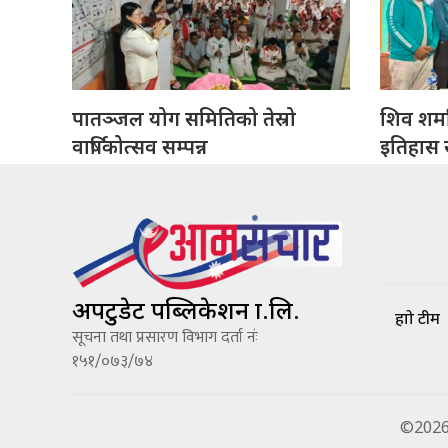
पातञ्जल योग समितिको तेस्रो
शिव शर्मा
वार्षिकोत्सव सम्पन्न
इतिहास सं
अपटुडेट पब्लिकेशन प्रा.लि.
हाम्रो टीम
सूचना तथा प्रसारण विभाग दर्ता नंः
१५१/०७३/७४
©2026 A