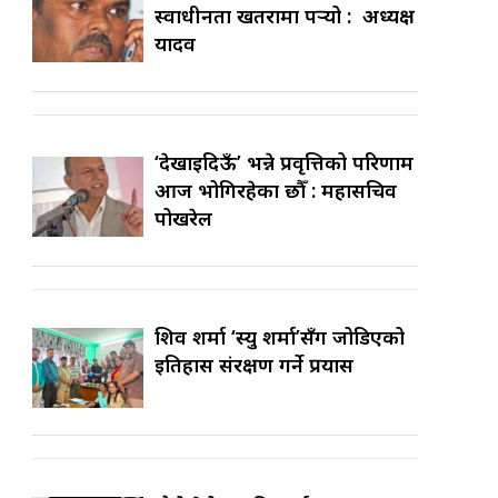
स्वाधीनता खतरामा पर्‍यो : अध्यक्ष
यादव
‘देखाइदिऊँ’ भन्ने प्रवृत्तिको परिणाम
आज भोगिरहेका छौँ : महासचिव
पोखरेल
शिव शर्मा ‘स्यु शर्मा’सँग जोडिएको
इतिहास संरक्षण गर्ने प्रयास