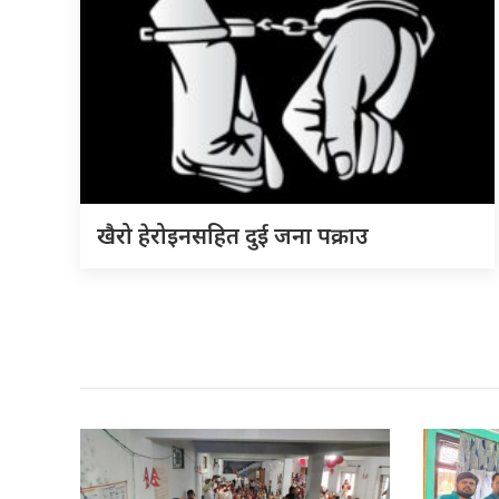
खैरो हेरोइनसहित दुई जना पक्राउ