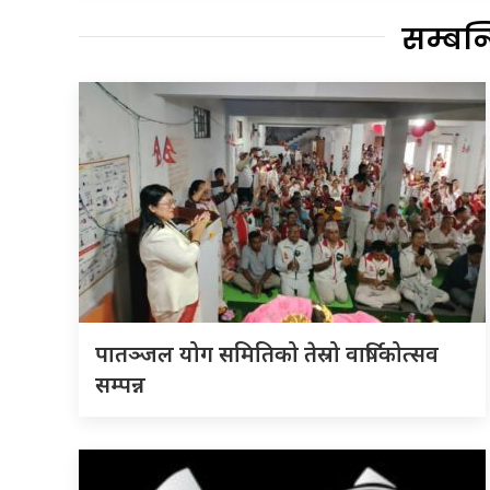
सम्बन
पातञ्जल योग समितिको तेस्रो वार्षिकोत्सव
सम्पन्न