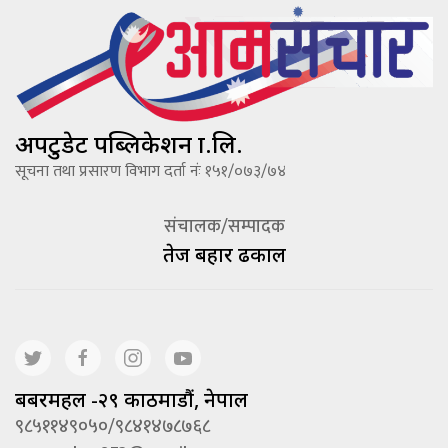
अपटुडेट पब्लिकेशन प्रा.लि.
सूचना तथा प्रसारण विभाग दर्ता नंः १५१/०७३/७४
संचालक/सम्पादक
तेज बहादूर ढकाल
बबरमहल -२९ काठमाडौं, नेपाल
९८५११४९०५०/९८४१४७८७६८