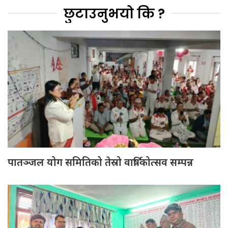
छुटाउनुभयो कि ?
पातञ्जल योग समितिको तेस्रो वार्षिकोत्सव सम्पन्न