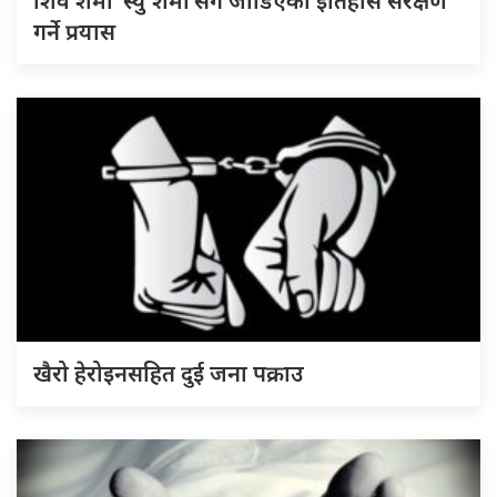
शिव शर्मा ‘स्यु शर्मा’सँग जोडिएको इतिहास संरक्षण
गर्ने प्रयास
खैरो हेरोइनसहित दुई जना पक्राउ