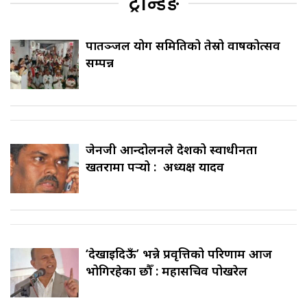
ट्रेन्डिङ
पातञ्जल योग समितिको तेस्रो वार्षिकोत्सव
सम्पन्न
जेनजी आन्दोलनले देशको स्वाधीनता
खतरामा पर्‍यो : अध्यक्ष यादव
‘देखाइदिऊँ’ भन्ने प्रवृत्तिको परिणाम आज
भोगिरहेका छौँ : महासचिव पोखरेल