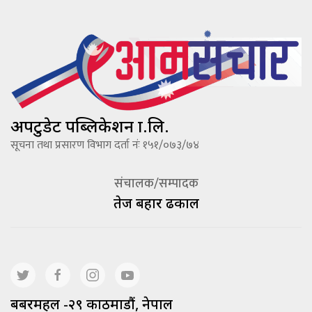
अपटुडेट पब्लिकेशन प्रा.लि.
सूचना तथा प्रसारण विभाग दर्ता नंः १५१/०७३/७४
संचालक/सम्पादक
तेज बहादूर ढकाल
बबरमहल -२९ काठमाडौं, नेपाल