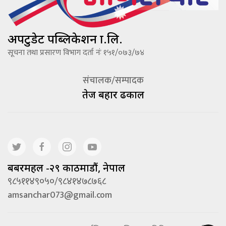
अपटुडेट पब्लिकेशन प्रा.लि.
सूचना तथा प्रसारण विभाग दर्ता नंः १५१/०७३/७४
संचालक/सम्पादक
तेज बहादूर ढकाल
बबरमहल -२९ काठमाडौं, नेपाल
९८५११४९०५०/९८४१४७८७६८
amsanchar073@gmail.com