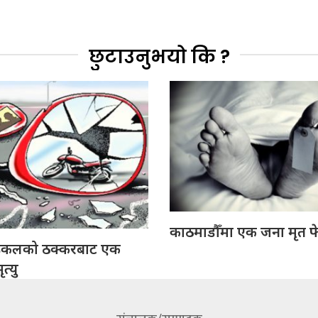
छुटाउनुभयो कि ?
काठमाडौँमा एक जना मृत फ
इकलको ठक्करबाट एक
त्यु