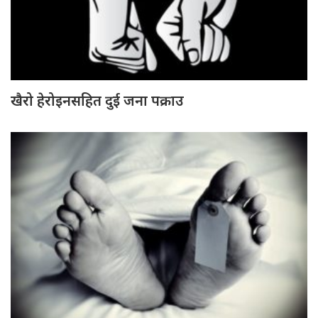
खैरो हेरोइनसहित दुई जना पक्राउ