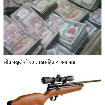
स्रोत नखुलेको १३ लाखसहित २ जना पक्राउ