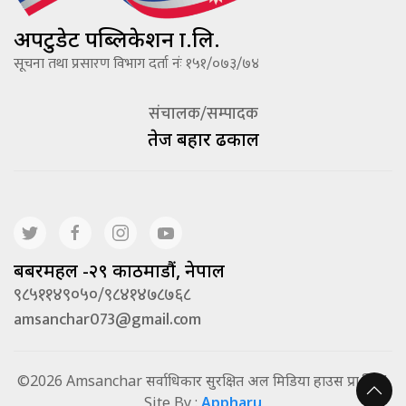
अपटुडेट पब्लिकेशन प्रा.लि.
सूचना तथा प्रसारण विभाग दर्ता नंः १५१/०७३/७४
संचालक/सम्पादक
तेज बहादूर ढकाल
बबरमहल -२९ काठमाडौं, नेपाल
९८५११४९०५०/९८४१४७८७६८
amsanchar073@gmail.com
©2026 Amsanchar सर्वाधिकार सुरक्षित अल मिडिया हाउस प्रा.लि. |
Site By :
Appharu