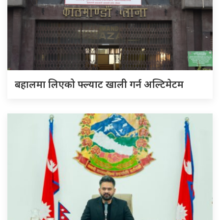
बहालमा लिएको फ्ल्याट खाली गर्न अल्टिमेटम