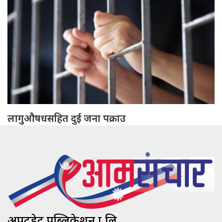
लागुऔषधसहित दुई जना पक्राउ
अपटुडेट पब्लिकेशन प्रा.लि.