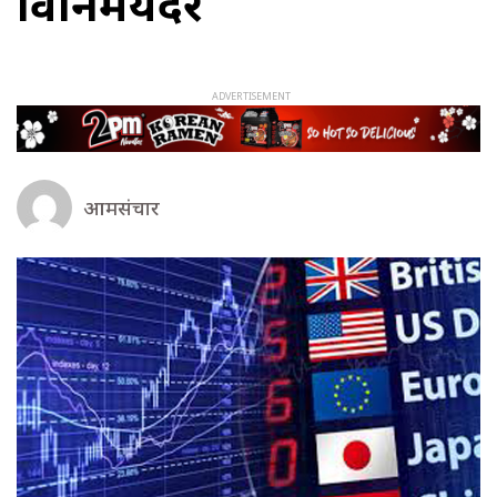
विनिमयदर
आमसंचार