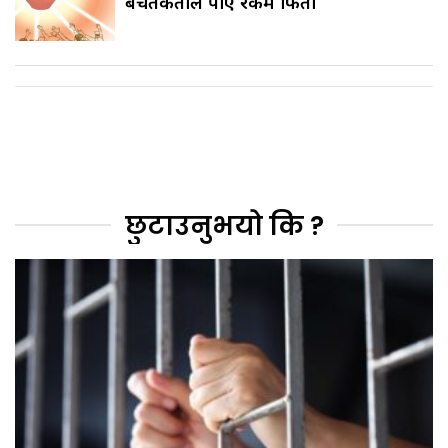
बचतकर्ताले पाए रकम फिर्ता
छुटाउनुभयो कि ?